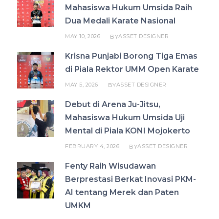
Mahasiswa Hukum Umsida Raih
Dua Medali Karate Nasional
MAY 10, 2026
ASSET DESIGNER
BY
Krisna Punjabi Borong Tiga Emas
di Piala Rektor UMM Open Karate
MAY 5, 2026
ASSET DESIGNER
BY
Debut di Arena Ju-Jitsu,
Mahasiswa Hukum Umsida Uji
Mental di Piala KONI Mojokerto
FEBRUARY 4, 2026
ASSET DESIGNER
BY
Fenty Raih Wisudawan
Berprestasi Berkat Inovasi PKM-
AI tentang Merek dan Paten
UMKM