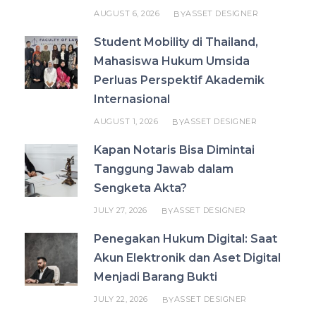
AUGUST 6, 2026
ASSET DESIGNER
BY
Student Mobility di Thailand,
Mahasiswa Hukum Umsida
Perluas Perspektif Akademik
Internasional
AUGUST 1, 2026
ASSET DESIGNER
BY
Kapan Notaris Bisa Dimintai
Tanggung Jawab dalam
Sengketa Akta?
JULY 27, 2026
ASSET DESIGNER
BY
Penegakan Hukum Digital: Saat
Akun Elektronik dan Aset Digital
Menjadi Barang Bukti
JULY 22, 2026
ASSET DESIGNER
BY