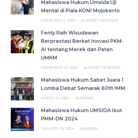
Mahasiswa Hukum Umsida Uji
Mental di Piala KONI Mojokerto
FEBRUARY 4, 2026
ASSET DESIGNER
BY
Fenty Raih Wisudawan
Berprestasi Berkat Inovasi PKM-
AI tentang Merek dan Paten
UMKM
NOVEMBER 23, 2025
ASSET DESIGNER
BY
Mahasiswa Hukum Sabet Juara 1
Lomba Debat Semarak 60th IMM
MARCH 15, 2024
ADMIN
BY
Mahasiswa Hukum UMSIDA Ikut
PMM-DN 2024
JANUARY 30, 2024
ADMIN
BY