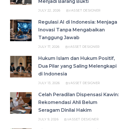
Menjadi Barang Bukti
JULY 22, 2026
ASSET DESIGNER
BY
Regulasi AI di Indonesia: Menjaga
Inovasi Tanpa Mengabaikan
Tanggung Jawab
JULY 17, 2026
ASSET DESIGNER
BY
Hukum Islam dan Hukum Positif,
Dua Pilar yang Saling Melengkapi
di Indonesia
JULY 13, 2026
ASSET DESIGNER
BY
Celah Peradilan Dispensasi Kawin:
Rekomendasi Ahli Belum
Seragam Dinilai Hakim
JULY 9, 2026
ASSET DESIGNER
BY