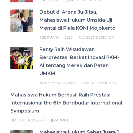
BY
Debut di Arena Ju-Jitsu,
Mahasiswa Hukum Umsida Uji
Mental di Piala KONI Mojokerto
FEBRUARY 4, 2026
ASSET DESIGNER
BY
Fenty Raih Wisudawan
Berprestasi Berkat Inovasi PKM-
AI tentang Merek dan Paten
UMKM
NOVEMBER 23, 2025
ASSET DESIGNER
BY
Mahasiswa Hukum Berhasil Raih Prestasi
Internasional the 6th Borobudur International
Symposium
DECEMBER 27, 2024
ADMIN
BY
Mahasiswa Hukum Sabet Juara 1