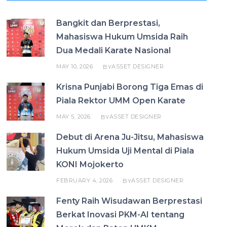
Bangkit dan Berprestasi,
Mahasiswa Hukum Umsida Raih
Dua Medali Karate Nasional
MAY 10, 2026
ASSET DESIGNER
BY
Krisna Punjabi Borong Tiga Emas di
Piala Rektor UMM Open Karate
MAY 5, 2026
ASSET DESIGNER
BY
Debut di Arena Ju-Jitsu, Mahasiswa
Hukum Umsida Uji Mental di Piala
KONI Mojokerto
FEBRUARY 4, 2026
ASSET DESIGNER
BY
Fenty Raih Wisudawan Berprestasi
Berkat Inovasi PKM-AI tentang