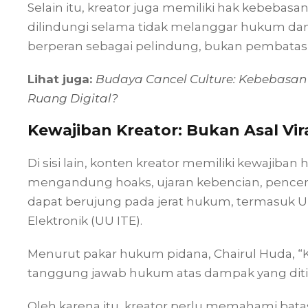
Selain itu, kreator juga memiliki hak kebebasan b
dilindungi selama tidak melanggar hukum dan 
berperan sebagai pelindung, bukan pembatas
Lihat juga:
Budaya Cancel Culture: Kebebasan
Ruang Digital?
Kewajiban Kreator: Bukan Asal Vir
Di sisi lain, konten kreator memiliki kewajiba
mengandung hoaks, ujaran kebencian, pencema
dapat berujung pada jerat hukum, termasuk 
Elektronik (UU ITE).
Menurut pakar hukum pidana, Chairul Huda, “K
tanggung jawab hukum atas dampak yang dit
Oleh karena itu, kreator perlu memahami batas