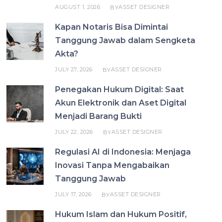
AUGUST 1, 2026
ASSET DESIGNER
BY
Kapan Notaris Bisa Dimintai
Tanggung Jawab dalam Sengketa
Akta?
JULY 27, 2026
ASSET DESIGNER
BY
Penegakan Hukum Digital: Saat
Akun Elektronik dan Aset Digital
Menjadi Barang Bukti
JULY 22, 2026
ASSET DESIGNER
BY
Regulasi AI di Indonesia: Menjaga
Inovasi Tanpa Mengabaikan
Tanggung Jawab
JULY 17, 2026
ASSET DESIGNER
BY
Hukum Islam dan Hukum Positif,