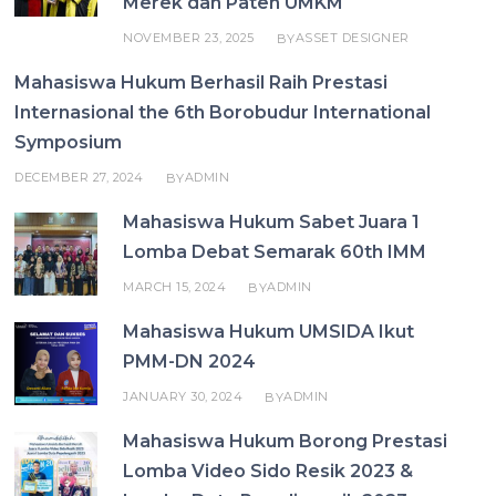
Merek dan Paten UMKM
NOVEMBER 23, 2025
ASSET DESIGNER
BY
Mahasiswa Hukum Berhasil Raih Prestasi
Internasional the 6th Borobudur International
Symposium
DECEMBER 27, 2024
ADMIN
BY
Mahasiswa Hukum Sabet Juara 1
Lomba Debat Semarak 60th IMM
MARCH 15, 2024
ADMIN
BY
Mahasiswa Hukum UMSIDA Ikut
PMM-DN 2024
JANUARY 30, 2024
ADMIN
BY
Mahasiswa Hukum Borong Prestasi
Lomba Video Sido Resik 2023 &