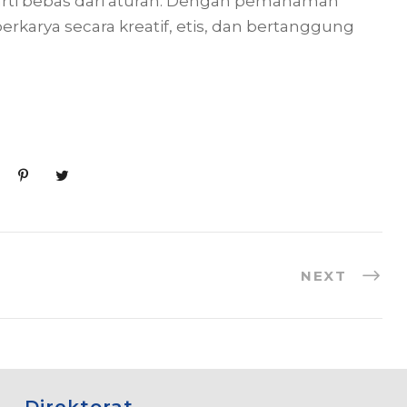
arti bebas dari aturan. Dengan pemahaman
rkarya secara kreatif, etis, dan bertanggung
NEXT
Direktorat