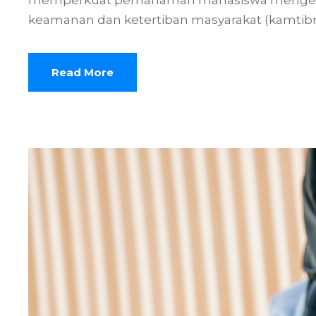
memperkuat pemahaman mahasiswa mengena
keamanan dan ketertiban masyarakat (kamtibma
Read More