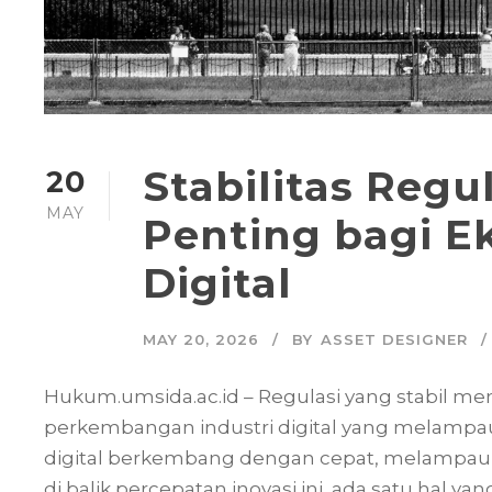
Stabilitas Reg
20
MAY
Penting bagi E
Digital
MAY 20, 2026
BY
ASSET DESIGNER
Hukum.umsida.ac.id – Regulasi yang stabil men
perkembangan industri digital yang melampaui b
digital berkembang dengan cepat, melampaui b
di balik percepatan inovasi ini, ada satu hal ya