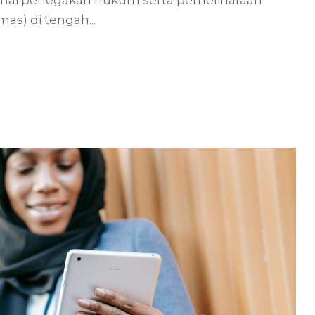
i penegakan hukum serta pemeliharaan
s) di tengah...